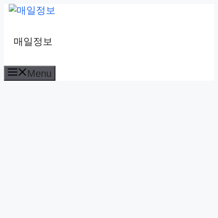
컨
텐
츠
매일정보
로
건
Menu
너
뛰
기