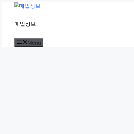
컨
텐
츠
매일정보
로
건
너
Menu
뛰
기