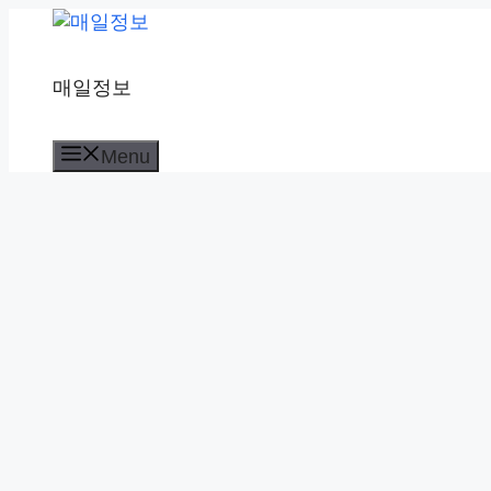
컨
텐
츠
매일정보
로
건
너
Menu
뛰
기