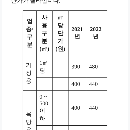
단가가 달라집니다.
사
㎥
업
용
당
종/
2021
2022
2023
구
단
년
년
년
구
분
가
분
(㎥)
(원)
1㎥
가
390
480
580
당
정
용
400
440
500
0 ~
500
400
440
500
이
욕
하
탕
용