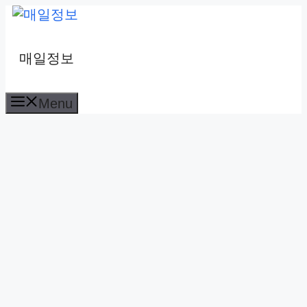
컨
텐
츠
매일정보
로
건
Menu
너
뛰
기