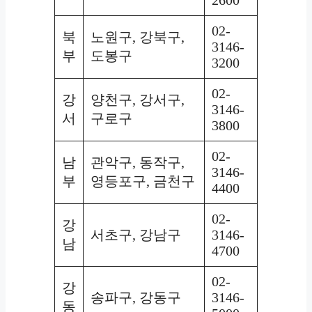
2600
02-
북
노원구, 강북구,
3146-
부
도봉구
3200
02-
강
양천구, 강서구,
3146-
서
구로구
3800
02-
남
관악구, 동작구,
3146-
부
영등포구, 금천구
4400
02-
강
서초구, 강남구
3146-
남
4700
02-
강
송파구, 강동구
3146-
동