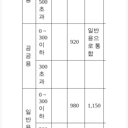
500
초
440
과
일반
0 ~
300
용으
920
이
로 통
공
하
합
공
용
300
초
1,040
과
0 ~
300
980
1,150
1,270
이
일
하
반
용