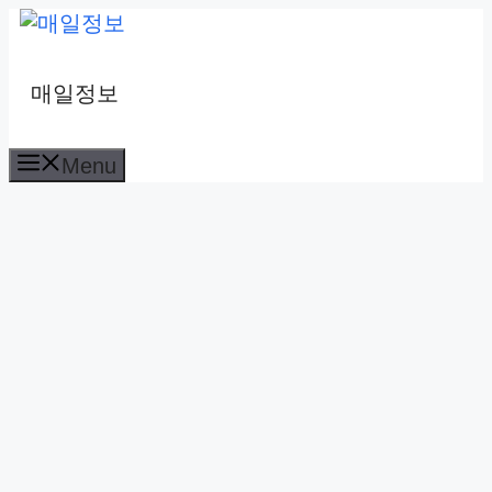
컨
텐
츠
매일정보
로
건
Menu
너
뛰
기