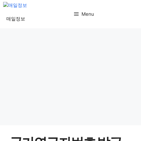
컨
텐
Menu
매일정보
츠
로
건
너
뛰
기