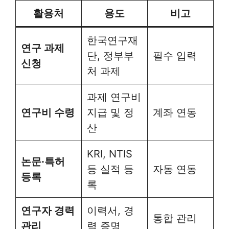
활용처
용도
비고
한국연구재
연구 과제
단, 정부부
필수 입력
신청
처 과제
과제 연구비
연구비 수령
지급 및 정
계좌 연동
산
KRI, NTIS
논문·특허
등 실적 등
자동 연동
등록
록
연구자 경력
이력서, 경
통합 관리
관리
력 증명