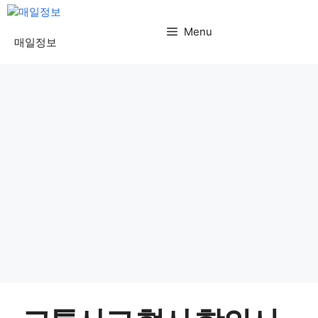
컨
텐
Menu
매일정보
츠
로
건
너
뛰
기