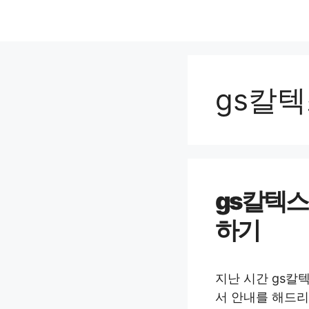
컨
텐
츠
로
건
gs칼
너
뛰
기
gs칼텍스
하기
지난 시간 gs칼
서 안내를 해드리