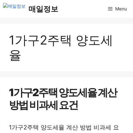
컨
매일정보
Menu
텐
츠
로
1가구2주택 양도세
건
너
율
뛰
기
1가구2주택 양도세율 계산
방법 비과세 요건
1가구2주택 양도세율 계산 방법 비과세 요