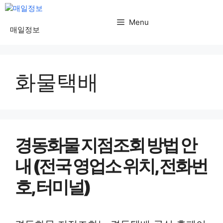
컨
텐
Menu
매일정보
츠
로
건
화물택배
너
뛰
기
경동화물 지점조회 방법 안
내 (전국 영업소 위치, 전화번
호, 터미널)