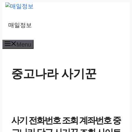
컨
텐
츠
매일정보
로
건
Menu
너
뛰
기
중고나라 사기꾼
사기 전화번호 조회 계좌번호 중