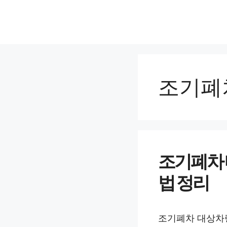
컨
텐
츠
로
건
너
조기폐
뛰
기
조기폐차 
법 정리
조기폐차 대상차량