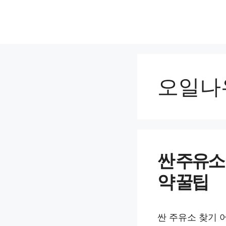
컨
텐
츠
로
건
너
오일나
뛰
기
싼 주유소
약 꿀팁
싼 주유소 찾기 