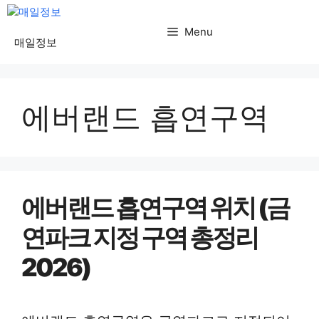
컨
텐
Menu
매일정보
츠
로
건
에버랜드 흡연구역
너
뛰
기
에버랜드 흡연구역 위치 (금
연파크 지정 구역 총정리
2026)