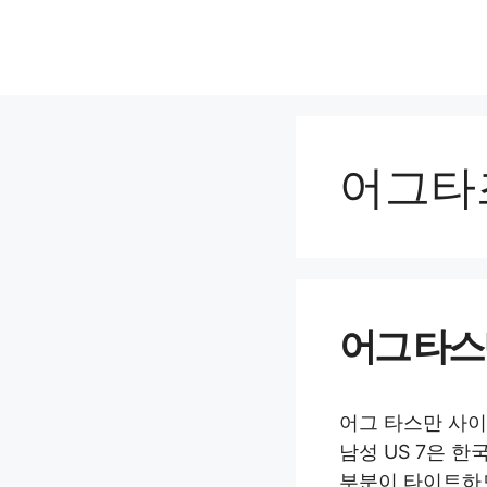
컨
텐
츠
로
건
너
어그타
뛰
기
어그 타스
어그 타스만 사이즈
남성 US 7은 
부분이 타이트하므