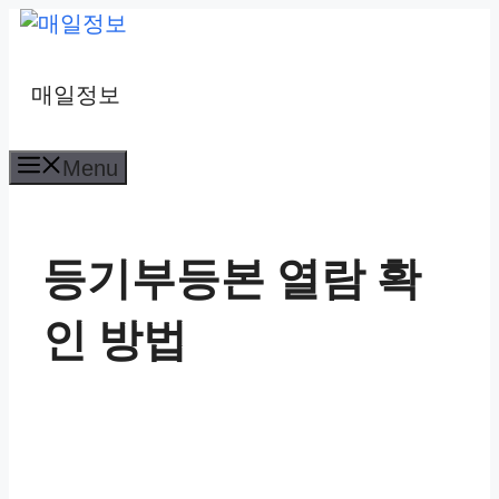
컨
텐
츠
매일정보
로
건
Menu
너
뛰
기
등기부등본 열람 확
인 방법