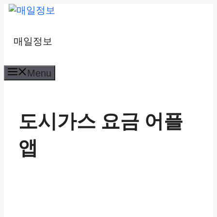
컨
텐
츠
매일정보
로
건
Menu
너
뛰
기
도시가스 요금 어플
앱