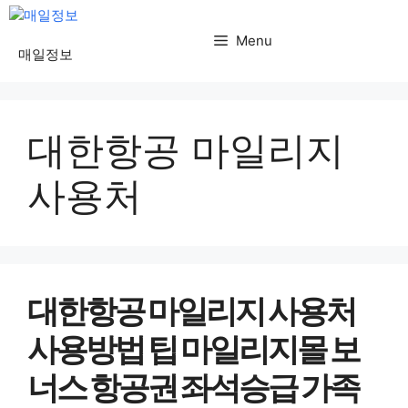
컨
텐
Menu
매일정보
츠
로
건
대한항공 마일리지
너
뛰
사용처
기
대한항공 마일리지 사용처
사용방법 팁 마일리지몰 보
너스 항공권 좌석승급 가족