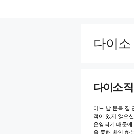
컨
텐
츠
로
건
다이소
너
뛰
기
다이소 직
어느 날 문득 집
적이 있지 않으신
운영되기 때문에 
을 통해 확인 하