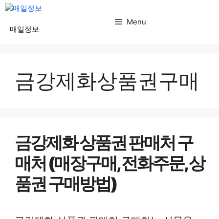
컨
텐
Menu
매일정보
츠
로
건
금강제화상품권구매
너
뛰
기
금강제화 상품권 판매처 구
매처 (매장구매, 전화주문, 상
품권 구매방법)