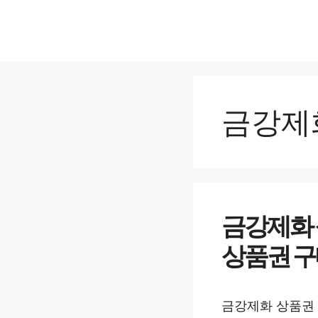
컨
텐
츠
로
건
너
금강제
뛰
기
금강제화 
상품권 구
금강제화 상품권 