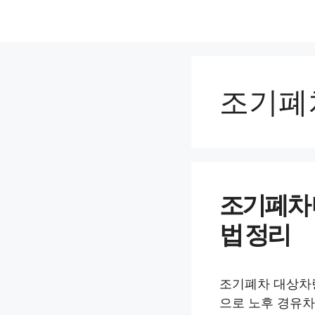
컨
텐
츠
로
건
조기폐
너
뛰
기
조기폐차 
법 정리
조기폐차 대상차량
으로 노후 경유차