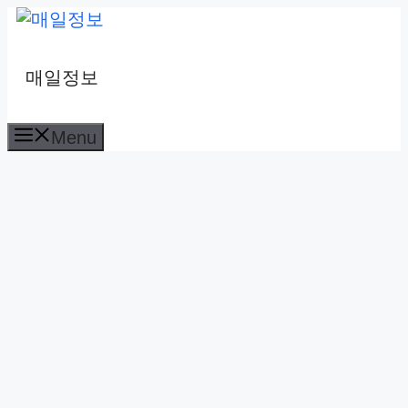
컨
텐
츠
매일정보
로
건
Menu
너
뛰
기