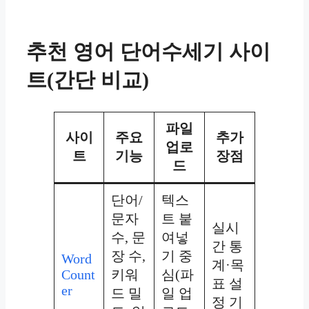
추천 영어 단어수세기 사이
트(간단 비교)
파일
사이
주요
추가
업로
트
기능
장점
드
단어/
텍스
문자
트 붙
실시
수, 문
여넣
간 통
장 수,
기 중
Word
계·목
Count
키워
심(파
표 설
er
드 밀
일 업
정 기