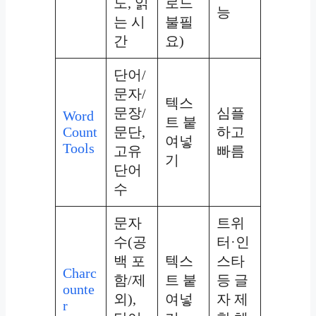
도, 읽
로드
능
는 시
불필
간
요)
단어/
문자/
텍스
문장/
심플
Word
트 붙
Count
문단,
하고
여넣
Tools
고유
빠름
기
단어
수
문자
트위
수(공
터·인
백 포
텍스
스타
Charc
함/제
트 붙
등 글
ounte
외),
여넣
자 제
r