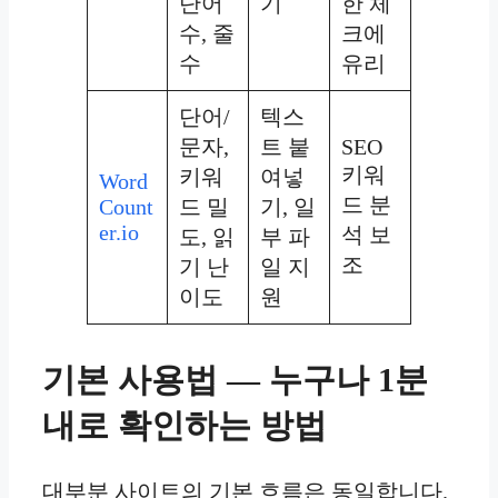
단어
기
한 체
수, 줄
크에
수
유리
단어/
텍스
문자,
트 붙
SEO
키워
키워
여넣
Word
드 분
Count
드 밀
기, 일
er.io
석 보
도, 읽
부 파
조
기 난
일 지
이도
원
기본 사용법 — 누구나 1분
내로 확인하는 방법
대부분 사이트의 기본 흐름은 동일합니다.