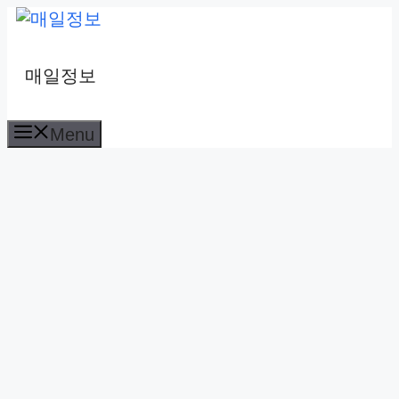
컨
텐
츠
매일정보
로
건
Menu
너
뛰
기