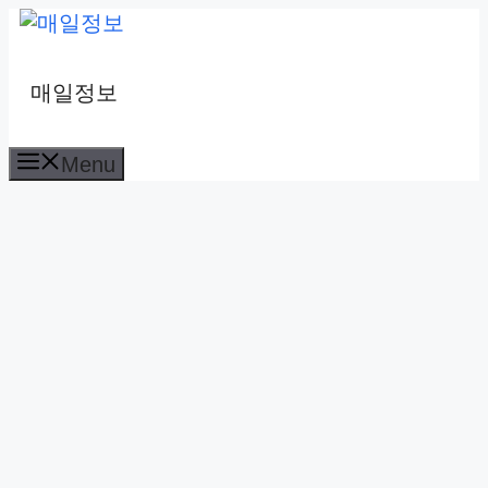
컨
텐
츠
매일정보
로
건
Menu
너
뛰
기